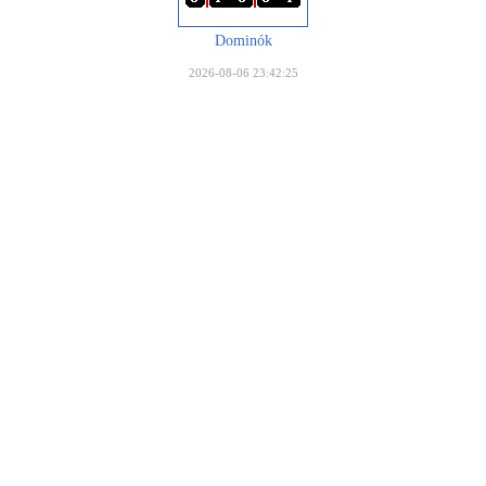
Dominók
2026-08-06 23:42:25