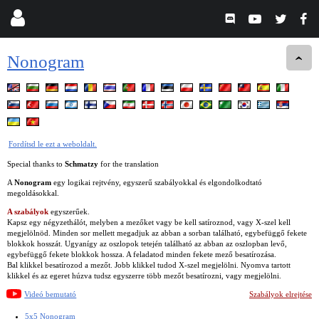
Nonogram
Fordítsd le ezt a weboldalt.
Special thanks to
Schmatzy
for the translation
A
Nonogram
egy logikai rejtvény, egyszerű szabályokkal és elgondolkodtató
megoldásokkal.
A szabályok
egyszerűek.
Kapsz egy négyzethálót, melyben a mezőket vagy be kell satíroznod, vagy X-szel kell
megjelölnöd. Minden sor mellett megadjuk az abban a sorban található, egybefüggő fekete
blokkok hosszát. Ugyanígy az oszlopok tetején található az abban az oszlopban levő,
egybefüggő fekete blokkok hossza. A feladatod minden fekete mező besatírozása.
Bal klikkel besatírozod a mezőt. Jobb klikkel tudod X-szel megjelölni. Nyomva tartott
klikkel és az egeret húzva tudsz egyszerre több mezőt besatírozni, vagy megjelölni.
Videó bemutató
Szabályok elrejtése
5x5 Nonogram