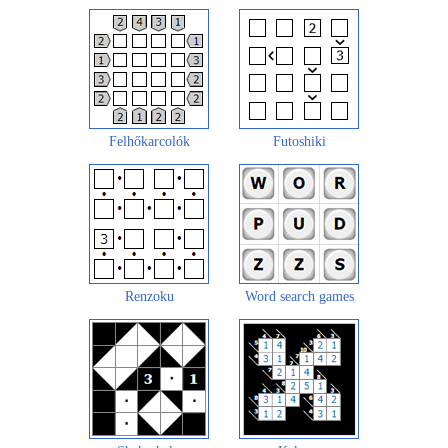
Felhőkarcolók
Futoshiki
Renzoku
Word search games