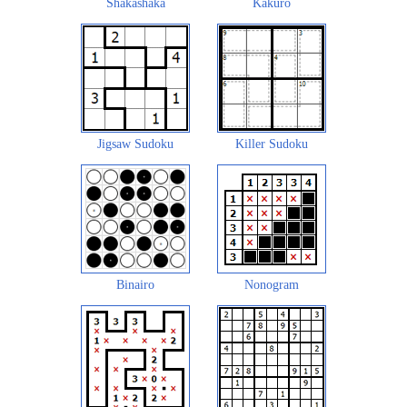
Shakashaka
Kakuro
Jigsaw Sudoku
Killer Sudoku
Binairo
Nonogram