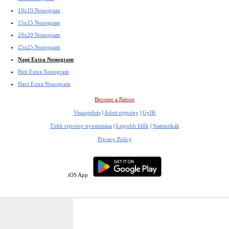
10x10 Nonogram
15x15 Nonogram
20x20 Nonogram
25x25 Nonogram
Napi Extra Nonogram
Heti Extra Nonogram
Havi Extra Nonogram
Become a Patron
Visszajelzés
|
Adott rejtvény
|
GyIK
Több rejtvény nyomtatása
|
Legjobb Idők
|
Statisztikák
Privacy Policy
iOS App