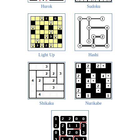
Hurok
Sudoku
Light Up
Hashi
Shikaku
Nurikabe